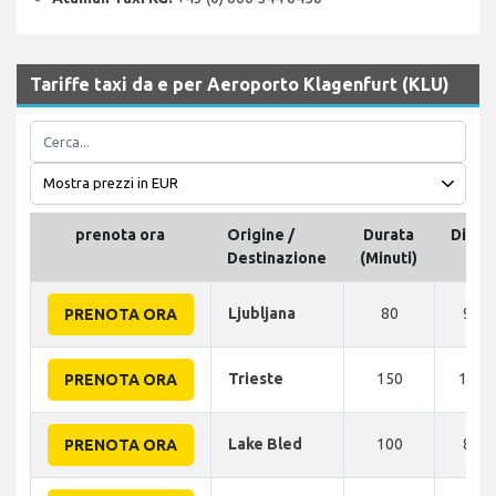
Tariffe taxi da e per Aeroporto Klagenfurt (KLU)
prenota ora
Origine /
Durata
Dista
Destinazione
(Minuti)
Ljubljana
80
90 
PRENOTA ORA
Trieste
150
180 
PRENOTA ORA
Lake Bled
100
80 
PRENOTA ORA