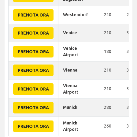
Westendorf
220
260 
PRENOTA ORA
Venice
210
300 
PRENOTA ORA
Venice
180
300 
PRENOTA ORA
Airport
Vienna
210
325 
PRENOTA ORA
Vienna
210
335 
PRENOTA ORA
Airport
Munich
280
360 
PRENOTA ORA
Munich
260
395 
PRENOTA ORA
Airport