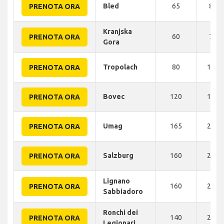
Bled
65
85 
PRENOTA ORA
Kranjska
60
70 
PRENOTA ORA
Gora
Tropolach
80
100 
PRENOTA ORA
Bovec
120
115 
PRENOTA ORA
Umag
165
218 
PRENOTA ORA
Salzburg
160
230 
PRENOTA ORA
Lignano
160
230 
PRENOTA ORA
Sabbiadoro
Ronchi dei
140
230 
PRENOTA ORA
Legionari