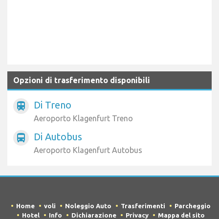
Opzioni di trasferimento disponibili
Di Treno
train
Aeroporto Klagenfurt Treno
Di Autobus
directions_bus
Aeroporto Klagenfurt Autobus
Home
voli
Noleggio Auto
Trasferimenti
Parcheggio
Hotel
Info
Dichiarazione
Privacy
Mappa del sito