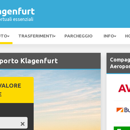
agenfurt
rtuali essenziali
UTO
TRASFERIMENTI
PARCHEGGIO
INFO
H
Compagn
porto Klagenfurt
Aeropor
VALORE
E