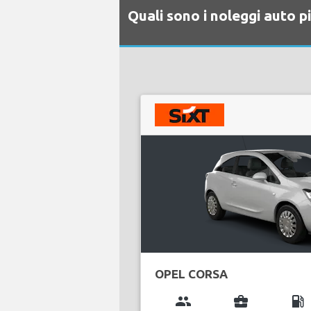
Quali sono i noleggi auto 
OPEL CORSA
group
business_center
local_gas_station