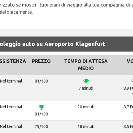
izzato se mostri i tuoi piani di viaggio alla tua compagnia di
telefonicamente.
noleggio auto su Aeroporto Klagenfurt
SSISTENZA
PREZZO
TEMPO DI ATTESA
V
MEDIO
emoji_events
emoj
Nel terminal
81/100
7 minuti
8,9 F
emoji_events
Nel terminal
20 minuti
8,7 F
81/100
Nel terminal
79/100
18 minuti
8,5 F