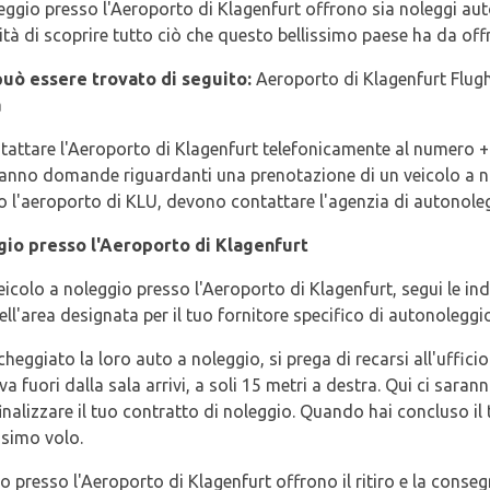
ggio presso l'Aeroporto di Klagenfurt offrono sia noleggi aut
ità di scoprire tutto ciò che questo bellissimo paese ha da offr
può essere trovato di seguito:
Aeroporto di Klagenfurt Flug
a
attare l'Aeroporto di Klagenfurt telefonicamente al numero +4
 hanno domande riguardanti una prenotazione di un veicolo a n
l'aeroporto di KLU, devono contattare l'agenzia di autonolegg
gio presso l'Aeroporto di Klagenfurt
eicolo a noleggio presso l'Aeroporto di Klagenfurt, segui le ind
ell'area designata per il tuo fornitore specifico di autonoleggi
heggiato la loro auto a noleggio, si prega di recarsi all'uffici
 fuori dalla sala arrivi, a soli 15 metri a destra. Qui ci sarann
finalizzare il tuo contratto di noleggio. Quando hai concluso il
ssimo volo.
presso l'Aeroporto di Klagenfurt offrono il ritiro e la consegna