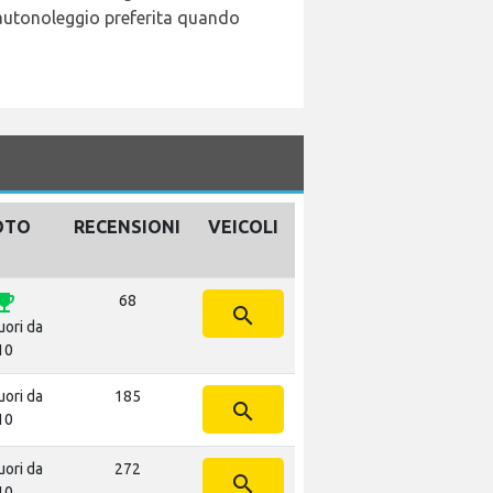
 autonoleggio preferita quando
OTO
RECENSIONI
VEICOLI
i_events
68
search
uori da
10
uori da
185
search
10
uori da
272
search
10