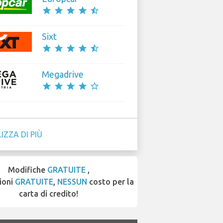
star
star
star
star
star_half
Sixt
star
star
star
star
star_half
Megadrive
star
star
star
star
star_border
IZZA DI PIÙ
Modifiche
GRATUITE
,
ioni
GRATUITE
,
NESSUN
costo per la
carta di credito!