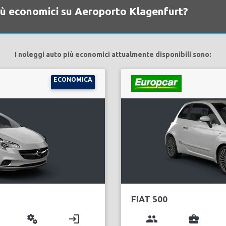
più economici su Aeroporto Klagenfurt?
I noleggi auto più economici attualmente disponibili sono:
ECONOMICA
FIAT 500
miscellaneous_services
login
group
business_center