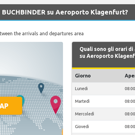
 di BUCHBINDER su Aeroporto Klagenfurt?
etween the arrivals and departures area
Quali sono gli orari 
su Aeroporto Klagenf
Giorno
Ape
Lunedi
08:0
Martedì
08:0
Mercoledì
08:0
Giovedi
08:0