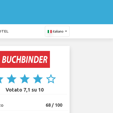
OTEL
italiano
ar
star
star
star
star_border
Votato 7,1 su 10
68 / 100
ZO