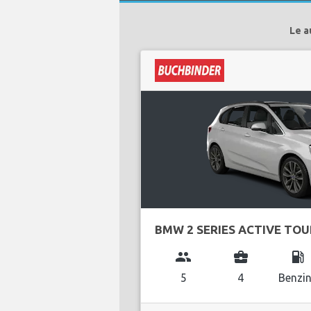
Le a
BMW 2 SERIES ACTIVE TO
group
business_center
local_gas_station
5
4
Benzi