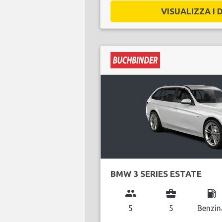
VISUALIZZA I D
BMW 3 SERIES ESTATE
group
business_center
local_gas_station
5
5
Benzin