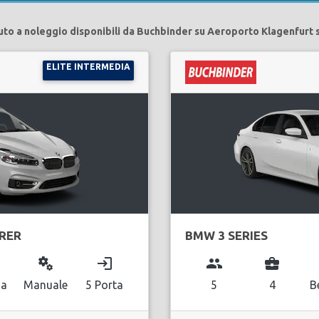
uto a noleggio disponibili da Buchbinder su Aeroporto Klagenfurt 
ELITE INTERMEDIA
URER
BMW 3 SERIES
miscellaneous_services
login
group
business_center
na
Manuale
5 Porta
5
4
B