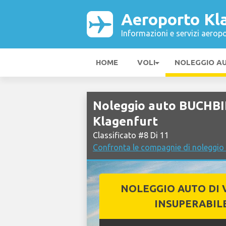
Aeroporto Kl
Informazioni e servizi aeropo
HOME
VOLI
NOLEGGIO A
Noleggio auto BUCHB
Klagenfurt
Classificato #8 Di 11
Confronta le compagnie di noleggio
NOLEGGIO AUTO DI 
INSUPERABIL