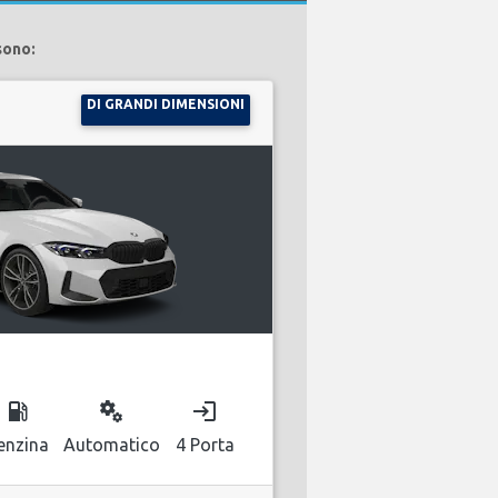
sono:
DI GRANDI DIMENSIONI
local_gas_station
miscellaneous_services
login
enzina
Automatico
4 Porta