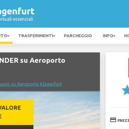
agenfurt
rtuali essenziali
UTO
TRASFERIMENTI
PARCHEGGIO
INFO
H
INDER su Aeroporto
 auto su Aeroporto Klagenfurt
st
VALORE
E
credit_card
PREZ