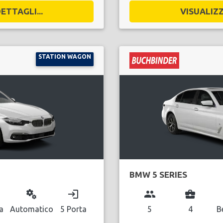
ETTAGLI...
VISUALIZZ
STATION WAGON
BMW 5 SERIES
miscellaneous_services
login
group
business_center
a
Automatico
5 Porta
5
4
B