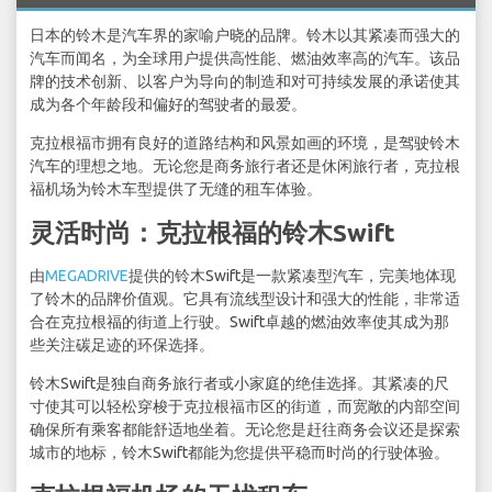
日本的铃木是汽车界的家喻户晓的品牌。铃木以其紧凑而强大的
汽车而闻名，为全球用户提供高性能、燃油效率高的汽车。该品
牌的技术创新、以客户为导向的制造和对可持续发展的承诺使其
成为各个年龄段和偏好的驾驶者的最爱。
克拉根福市拥有良好的道路结构和风景如画的环境，是驾驶铃木
汽车的理想之地。无论您是商务旅行者还是休闲旅行者，克拉根
福机场为铃木车型提供了无缝的租车体验。
灵活时尚：克拉根福的铃木Swift
由
MEGADRIVE
提供的铃木Swift是一款紧凑型汽车，完美地体现
了铃木的品牌价值观。它具有流线型设计和强大的性能，非常适
合在克拉根福的街道上行驶。Swift卓越的燃油效率使其成为那
些关注碳足迹的环保选择。
铃木Swift是独自商务旅行者或小家庭的绝佳选择。其紧凑的尺
寸使其可以轻松穿梭于克拉根福市区的街道，而宽敞的内部空间
确保所有乘客都能舒适地坐着。无论您是赶往商务会议还是探索
城市的地标，铃木Swift都能为您提供平稳而时尚的行驶体验。