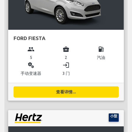
FORD FIESTA
group
business_center
local_gas_station
5
2
汽油
miscellaneous_services
login
手动变速器
3 门
查看详情...
小型