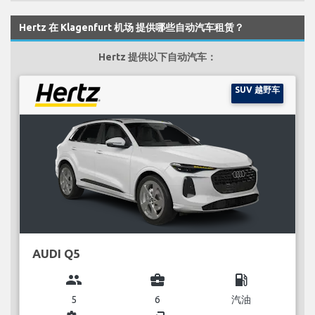
Hertz 在 Klagenfurt 机场 提供哪些自动汽车租赁？
Hertz 提供以下自动汽车：
SUV 越野车
AUDI Q5
group
business_center
local_gas_station
5
6
汽油