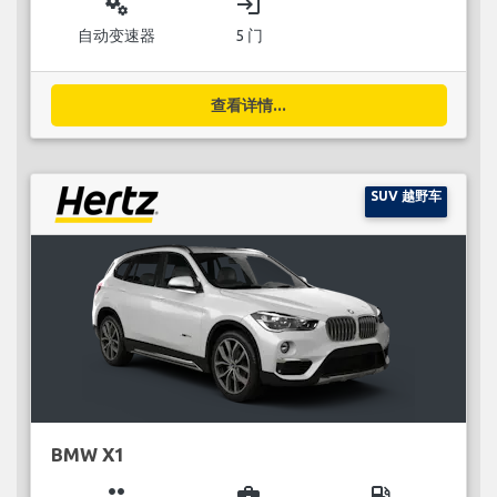
miscellaneous_services
login
自动变速器
5 门
查看详情...
SUV 越野车
BMW X1
group
business_center
local_gas_station