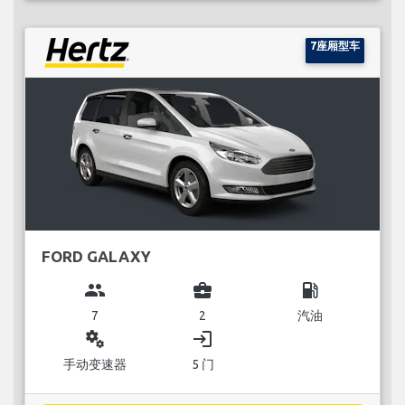
7座厢型车
FORD GALAXY
group
business_center
local_gas_station
7
2
汽油
miscellaneous_services
login
手动变速器
5 门