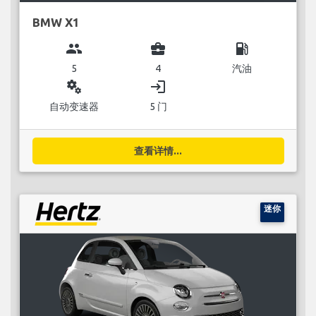
BMW X1
group
business_center
local_gas_station
5
4
汽油
miscellaneous_services
login
自动变速器
5 门
查看详情...
迷你