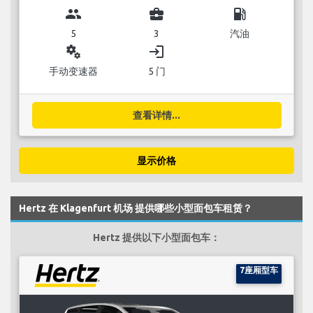
group
business_center
local_gas_station
5
3
汽油
miscellaneous_services
login
手动变速器
5 门
查看详情...
显示价格
Hertz 在 Klagenfurt 机场 提供哪些小型面包车租赁？
Hertz 提供以下小型面包车：
7座厢型车