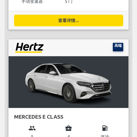
手动变速器
5 门
查看详情...
高端
MERCEDES E CLASS
group
business_center
local_gas_station
5
4
汽油