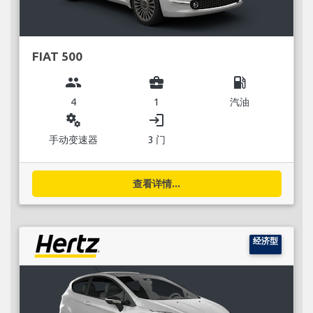
FIAT 500
group
business_center
local_gas_station
4
1
汽油
miscellaneous_services
login
手动变速器
3 门
查看详情...
经济型