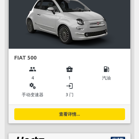
FIAT 500
group
business_center
local_gas_station
4
1
汽油
miscellaneous_services
login
手动变速器
3 门
查看详情...