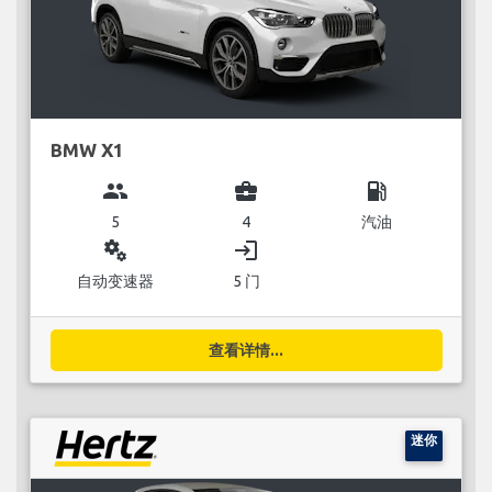
BMW X1
group
business_center
local_gas_station
5
4
汽油
miscellaneous_services
login
自动变速器
5 门
查看详情...
迷你