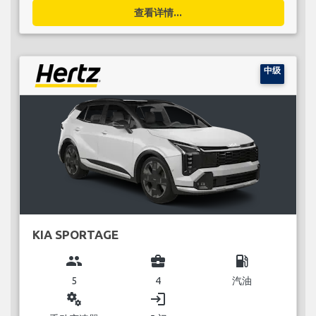
查看详情...
中级
KIA SPORTAGE
group
business_center
local_gas_station
5
4
汽油
miscellaneous_services
login