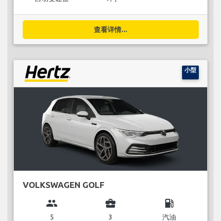
查看详情...
小型
VOLKSWAGEN GOLF
group
business_center
local_gas_station
5
3
汽油