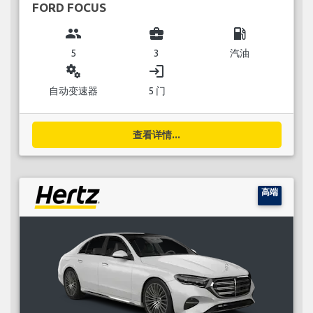
FORD FOCUS
group
business_center
local_gas_station
5
3
汽油
miscellaneous_services
login
自动变速器
5 门
查看详情...
高端