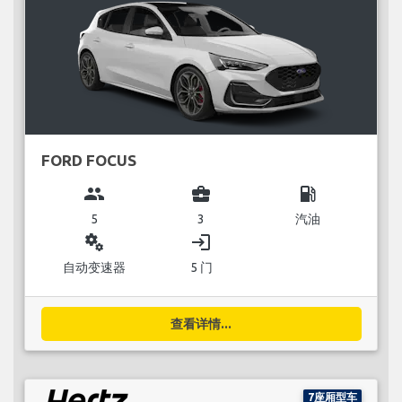
FORD FOCUS
group
business_center
local_gas_station
5
3
汽油
miscellaneous_services
login
自动变速器
5 门
查看详情...
7座厢型车