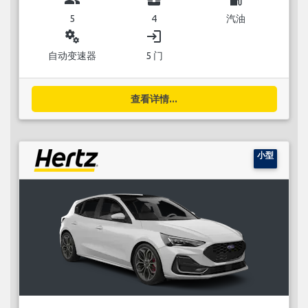
5
4
汽油
miscellaneous_services
login
自动变速器
5 门
查看详情...
小型