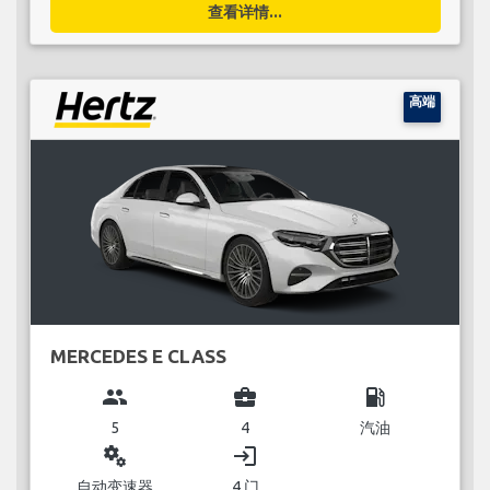
查看详情...
高端
MERCEDES E CLASS
group
business_center
local_gas_station
5
4
汽油
miscellaneous_services
login
自动变速器
4 门