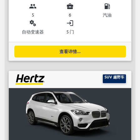
group
business_center
local_gas_station
5
6
汽油
miscellaneous_services
login
自动变速器
5 门
查看详情...
SUV 越野车