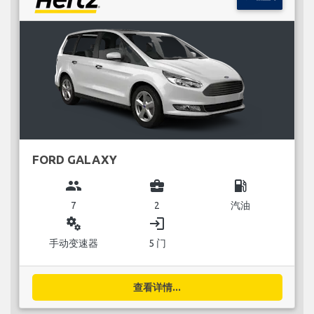
FORD GALAXY
group
business_center
local_gas_station
7
2
汽油
miscellaneous_services
login
手动变速器
5 门
查看详情...