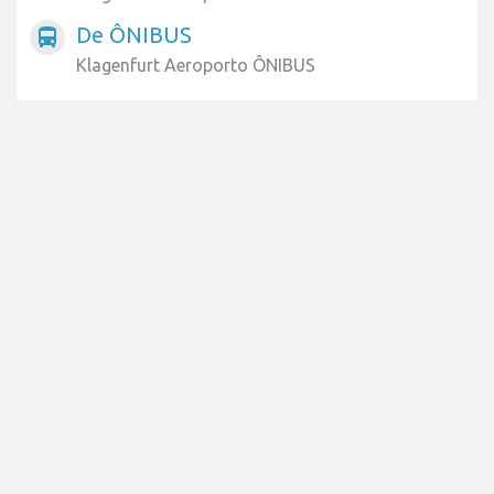
De ÔNIBUS
directions_bus
Klagenfurt Aeroporto ÔNIBUS