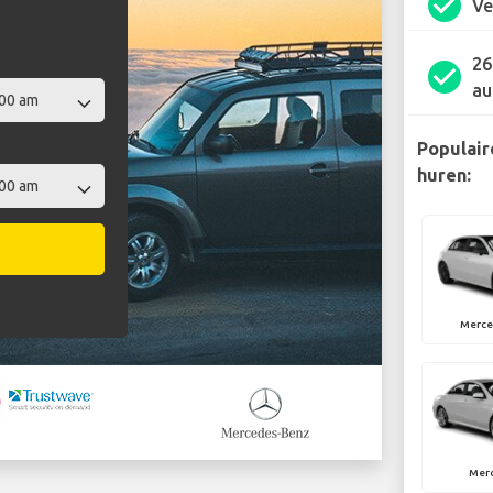
check_circle
Ve
26
check_circle
au
Populair
huren:
Merce
Mer