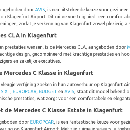
 aangeboden door
AVIS
, is een uitstekende keuze voor gezinnen
p Klagenfurt Airport. Dit ruime voertuig biedt een comfortab
ningen, zodat je verkenning van Klagenfurt zowel plezierig als v
des CLA in Klagenfurt
l en prestaties wensen, is de Mercedes CLA, aangeboden door
M
prachtige design, gecombineerd met krachtige prestaties en ho
zigers en zakelijke executives.
e Mercedes C Klasse in Klagenfurt
 vleugje verfijning zoeken in hun autoverhuur op Klagenfurt A
j
SIXT
,
EUROPCAR
,
BUDGET
en
AVIS
, staat dit model bekend 
sche prestaties, wat zorgt voor een comfortabele en elegante 
t de Mercedes C Klasse Estate in Klagenfurt
angeboden door
EUROPCAR
, is een fantastische keuze voor gez
aring op Klagenfurt Airport. Met zijn ruime interieurs, uitgeb