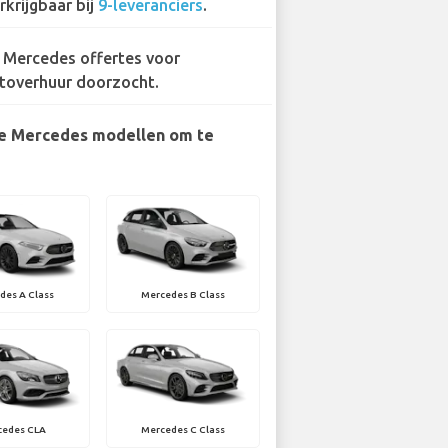
rkrijgbaar bij
9-leveranciers
.
 Mercedes offertes voor
toverhuur doorzocht.
e Mercedes modellen om te
des A Class
Mercedes B Class
cedes CLA
Mercedes C Class