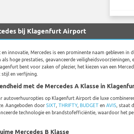
edes bij Klagenfurt Airport
 en innovatie, Mercedes is een prominente naam gebleven in de
ls hoge prestaties, geavanceerde veiligheidsvoorzieningen, e
 Klagenfurt bent voor zaken of plezier, het kiezen van een Merc
tijl en verfijning.
ndheid met de Mercedes A Klasse in Klagenfu
r autoverhuuropties op Klagenfurt Airport die luxe combineren
uze. Aangeboden door
SIXT
,
THRIFTY
,
BUDGET
en
AVIS
, staat
anceerde technologie en brandstofefficiëntie, waardoor het per
Ruime Mercedes B Klasse