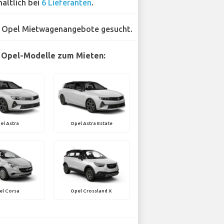
hältlich bei
6 Lieferanten
.
 Opel Mietwagenangebote gesucht.
 Opel-Modelle zum Mieten:
el Astra
Opel Astra Estate
el Corsa
Opel Crossland X