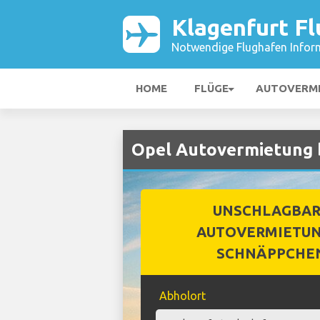
Klagenfurt F
Notwendige Flughafen Infor
HOME
FLÜGE
AUTOVERM
Opel Autovermietung 
UNSCHLAGBA
AUTOVERMIETUN
SCHNÄPPCHE
Abholort