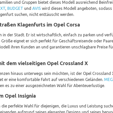
Familien und Gruppen bietet dieses Modell ausreichend Beinfrei
IXT
,
BUDGET
und
AVIS
wird dieses Modell angeboten, sodass K
enfurt suchen, nicht enttäuscht werden.
Straßen Klagenfurts im Opel Corsa
n in der Stadt. Er ist wirtschaftlich, einfach zu parken und ve
Größe eignet er sich perfekt für Geschäftsreisende oder Paar
Modell ihren Kunden an und garantieren unschlagbare Preise f
it dem vielseitigen Opel Crossland X
enzen hinaus unterwegs sein möchten, ist der Opel Crossland X 
et er eine komfortable Fahrt auf verschiedenen Geländen.
MEG
n es zu einer ausgezeichneten Wahl für Abenteuerlustige.
em Opel Insignia
ia die perfekte Wahl für diejenigen, die Luxus und Leistung suc
reisenden aufgrund seines eleganten Designs und seines hervor