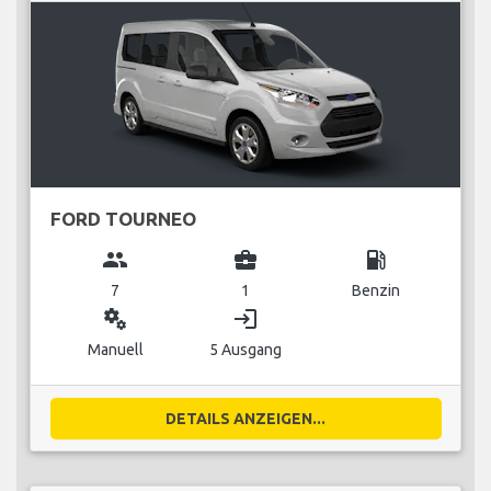
FORD TOURNEO
group
business_center
local_gas_station
7
1
Benzin
miscellaneous_services
login
Manuell
5 Ausgang
DETAILS ANZEIGEN...