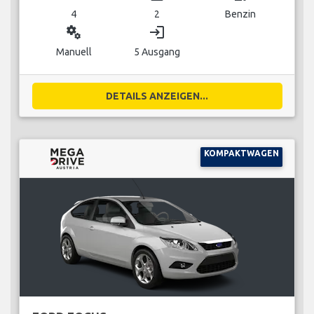
4
2
Benzin
miscellaneous_services
login
Manuell
5 Ausgang
DETAILS ANZEIGEN...
KOMPAKTWAGEN