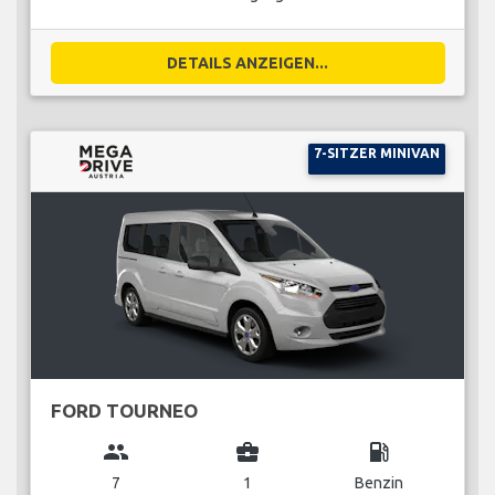
DETAILS ANZEIGEN...
7-SITZER MINIVAN
FORD TOURNEO
group
business_center
local_gas_station
7
1
Benzin