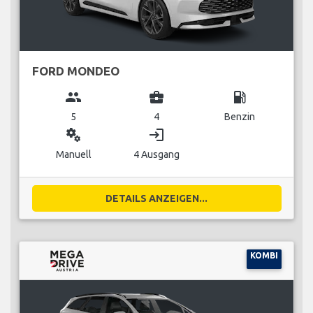
FORD MONDEO
group
business_center
local_gas_station
5
4
Benzin
miscellaneous_services
login
Manuell
4 Ausgang
DETAILS ANZEIGEN...
KOMBI