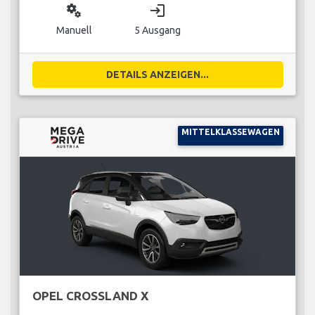
miscellaneous_services
login
Manuell
5 Ausgang
DETAILS ANZEIGEN...
MITTELKLASSEWAGEN
OPEL CROSSLAND X