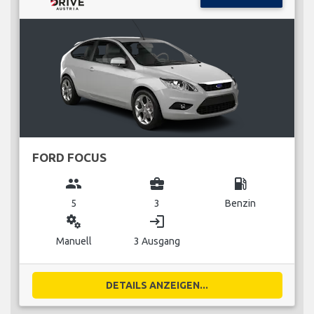
FORD FOCUS
group
business_center
local_gas_station
5
3
Benzin
miscellaneous_services
login
Manuell
3 Ausgang
DETAILS ANZEIGEN...