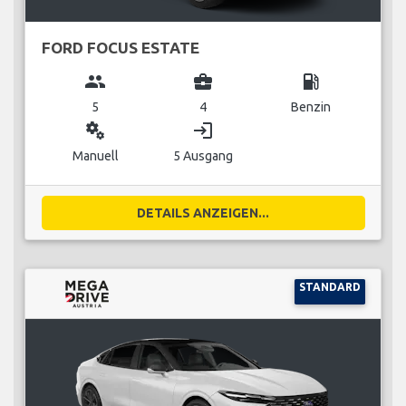
FORD FOCUS ESTATE
group
business_center
local_gas_station
5
4
Benzin
miscellaneous_services
login
Manuell
5 Ausgang
DETAILS ANZEIGEN...
STANDARD