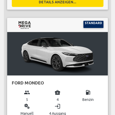
DETAILS ANZEIGEN...
STANDARD
FORD MONDEO
group
business_center
local_gas_station
5
4
Benzin
miscellaneous_services
login
Manuell
4 Ausgang