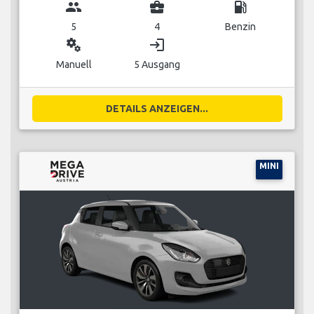
group
business_center
local_gas_station
5
4
Benzin
miscellaneous_services
login
Manuell
5 Ausgang
DETAILS ANZEIGEN...
MINI