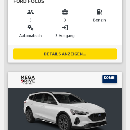
FORD FOCUS
group
business_center
local_gas_station
5
3
Benzin
miscellaneous_services
login
Automatisch
3 Ausgang
DETAILS ANZEIGEN...
KOMBI