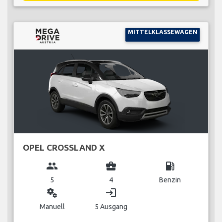
MITTELKLASSEWAGEN
OPEL CROSSLAND X
group
business_center
local_gas_station
5
4
Benzin
miscellaneous_services
login
Manuell
5 Ausgang