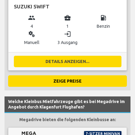
SUZUKI SWIFT
group
business_center
local_gas_station
4
1
Benzin
miscellaneous_services
login
Manuell
3 Ausgang
DETAILS ANZEIGEN...
ZEIGE PREISE
Welche Kleinbus Mietfahrzeuge gibt es bei Megadrive im
Angebot durch Klagenfurt Flughafen?
Megadrive bieten die folgenden Kleinbusse an:
7-SITZER MINIVAN