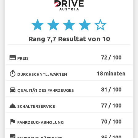
star
star
star
star
star_border
Rang 7,7 Resultat von 10
credit_card
72 / 100
PREIS
timer
18 minuten
DURCHSCHNTL. WARTEN
directions_car
81 / 100
QUALITÄT DES FAHRZEUGES
room_service
77 / 100
SCHALTERSERVICE
flag
70 / 100
FAHRZEUG-ABHOLUNG
beenhere
85 / 100