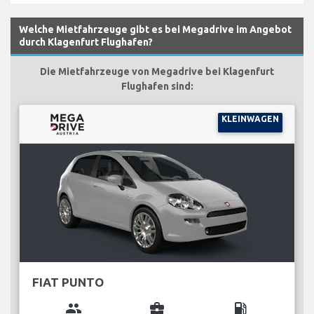
Welche Mietfahrzeuge gibt es bei Megadrive im Angebot
durch Klagenfurt Flughafen?
Die Mietfahrzeuge von Megadrive bei Klagenfurt
Flughafen sind:
KLEINWAGEN
FIAT PUNTO
group
business_center
local_gas_station