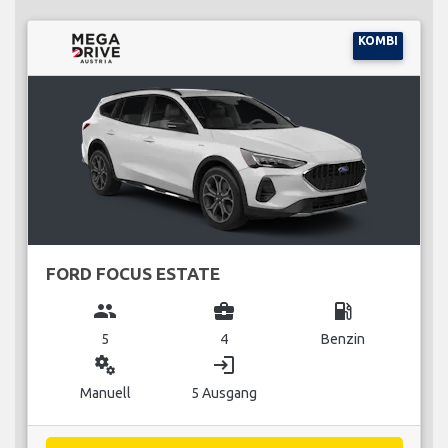
KOMBI
FORD FOCUS ESTATE
group
business_center
local_gas_station
5
4
Benzin
miscellaneous_services
login
Manuell
5 Ausgang