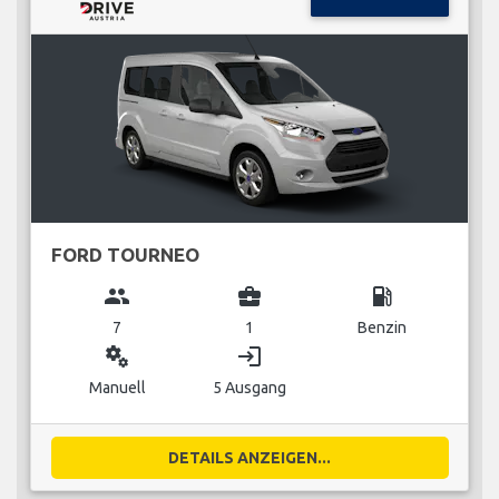
FORD TOURNEO
group
business_center
local_gas_station
7
1
Benzin
miscellaneous_services
login
Manuell
5 Ausgang
DETAILS ANZEIGEN...