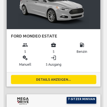
FORD MONDEO ESTATE
group
business_center
local_gas_station
5
5
Benzin
miscellaneous_services
login
Manuell
5 Ausgang
DETAILS ANZEIGEN...
7-SITZER MINIVAN