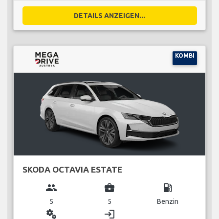
DETAILS ANZEIGEN...
KOMBI
SKODA OCTAVIA ESTATE
group
business_center
local_gas_station
5
5
Benzin
miscellaneous_services
login