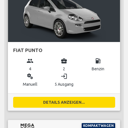
FIAT PUNTO
group
business_center
local_gas_station
4
2
Benzin
miscellaneous_services
login
Manuell
5 Ausgang
DETAILS ANZEIGEN...
KOMPAKTWAGEN