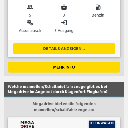
group
business_center
local_gas_station
5
3
Benzin
miscellaneous_services
login
Automatisch
3 Ausgang
DETAILS ANZEIGEN...
MEHR INFO
Welche manuellen/Schaltmietfahrzeuge gibt es bei
Megadrive im Angebot durch Klagenfurt Flughafen?
Megadrive bieten die folgenden
manuellen/schaltfahrzeuge an:
KLEINWAGEN