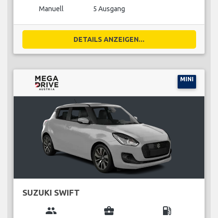
Manuell
5 Ausgang
DETAILS ANZEIGEN...
MINI
SUZUKI SWIFT
group
business_center
local_gas_station