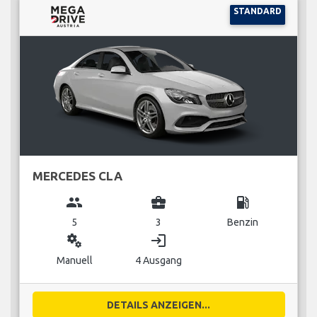
STANDARD
MERCEDES CLA
group
business_center
local_gas_station
5
3
Benzin
miscellaneous_services
login
Manuell
4 Ausgang
DETAILS ANZEIGEN...